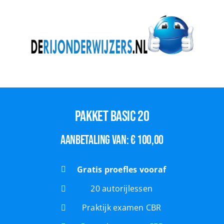
Pakket basic 20
Aanbetaling van:
€
100,00
Gratis proefles vooraf
20 autorijlessen
Praktijk examen CBR