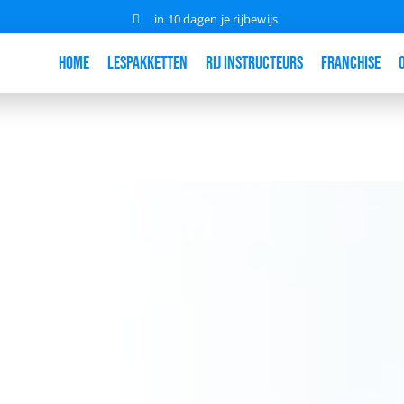
in 10 dagen je rijbewijs
Home
Lespakketten
Rij instructeurs
Franchise