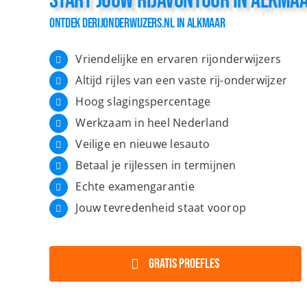
Start Jouw Rijavontuur in Alkmaa
Ontdek Derijonderwijzers.nl in Alkmaar
Vriendelijke en ervaren rijonderwijzers
Altijd rijles van een vaste rij-onderwijzer
Hoog slagingspercentage
Werkzaam in heel Nederland
Veilige en nieuwe lesauto
Betaal je rijlessen in termijnen
Echte examengarantie
Jouw tevredenheid staat voorop
GRATIS proefles